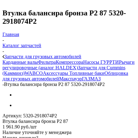
Втулка балансира бронза Р2 87 5320-
2918074Р2
Главная
-
Каталог запчастей
-
Запчасти для грузовых автомобилей
Карданные валы
Фильтра
Компрессора
Насосы ГУР
РТИ
Рычаги
регулировочные (аналог HALDEX)
Запчасти для Cummins
(Камминз)
WABCO
Аксессуары
Топливные баки
Облицовка
для грузовых автомобилей
Макспауэр
ГАЗ
МАЗ
-
Втулка балансира бронза Р2 87 5320-2918074Р2
Артикул:
5320-2918074Р2
Втулка балансира бронза Р2 87
1 961.90
руб.
/шт
Наличие уточняйте у менеджера
Нашли дешевле?