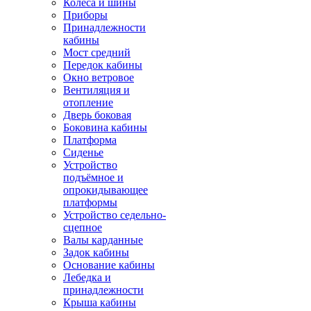
Колёса и шины
Приборы
Принадлежности
кабины
Мост средний
Передок кабины
Окно ветровое
Вентиляция и
отопление
Дверь боковая
Боковина кабины
Платформа
Сиденье
Устройство
подъёмное и
опрокидывающее
платформы
Устройство седельно-
сцепное
Валы карданные
Задок кабины
Основание кабины
Лебедка и
принадлежности
Крыша кабины