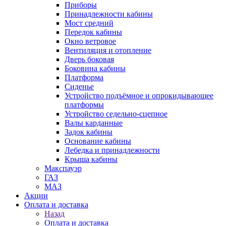
Приборы
Принадлежности кабины
Мост средний
Передок кабины
Окно ветровое
Вентиляция и отопление
Дверь боковая
Боковина кабины
Платформа
Сиденье
Устройство подъёмное и опрокидывающее
платформы
Устройство седельно-сцепное
Валы карданные
Задок кабины
Основание кабины
Лебедка и принадлежности
Крыша кабины
Макспауэр
ГАЗ
МАЗ
Акции
Оплата и доставка
Назад
Оплата и доставка