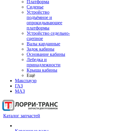
Платформа
Сиденье
Устройство
подъёмное и
опрокидывающее
платформы
Устройство седельно-
сцепное
Валы карданные
Задок кабины
Основание кабины
Лебедка и
принадлежности
Крыша кабины
Ещё
Макспауэр
ГАЗ
МАЗ
Каталог запчастей
Карданные валы