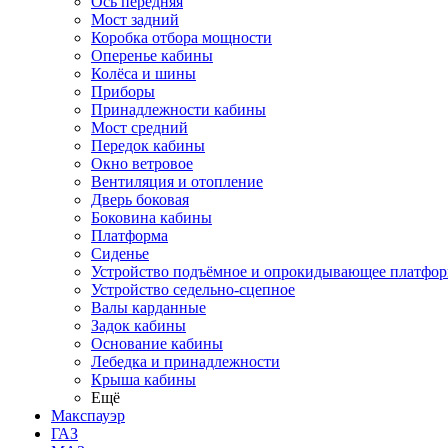
Ось передняя
Мост задний
Коробка отбора мощности
Оперенье кабины
Колёса и шины
Приборы
Принадлежности кабины
Мост средний
Передок кабины
Окно ветровое
Вентиляция и отопление
Дверь боковая
Боковина кабины
Платформа
Сиденье
Устройство подъёмное и опрокидывающее платфо
Устройство седельно-сцепное
Валы карданные
Задок кабины
Основание кабины
Лебедка и принадлежности
Крыша кабины
Ещё
Макспауэр
ГАЗ