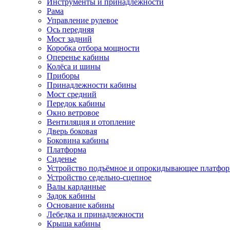
Инструменты и принадлежности
Рама
Управление рулевое
Ось передняя
Мост задний
Коробка отбора мощности
Оперенье кабины
Колёса и шины
Приборы
Принадлежности кабины
Мост средний
Передок кабины
Окно ветровое
Вентиляция и отопление
Дверь боковая
Боковина кабины
Платформа
Сиденье
Устройство подъёмное и опрокидывающее платфо
Устройство седельно-сцепное
Валы карданные
Задок кабины
Основание кабины
Лебедка и принадлежности
Крыша кабины