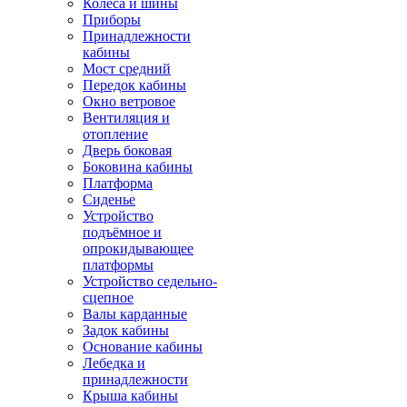
Колёса и шины
Приборы
Принадлежности
кабины
Мост средний
Передок кабины
Окно ветровое
Вентиляция и
отопление
Дверь боковая
Боковина кабины
Платформа
Сиденье
Устройство
подъёмное и
опрокидывающее
платформы
Устройство седельно-
сцепное
Валы карданные
Задок кабины
Основание кабины
Лебедка и
принадлежности
Крыша кабины