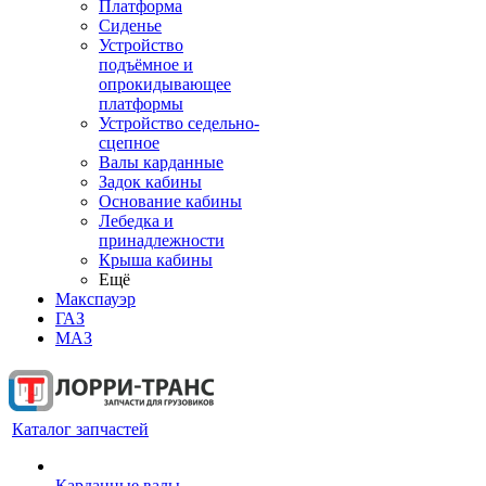
Платформа
Сиденье
Устройство
подъёмное и
опрокидывающее
платформы
Устройство седельно-
сцепное
Валы карданные
Задок кабины
Основание кабины
Лебедка и
принадлежности
Крыша кабины
Ещё
Макспауэр
ГАЗ
МАЗ
Каталог запчастей
Карданные валы