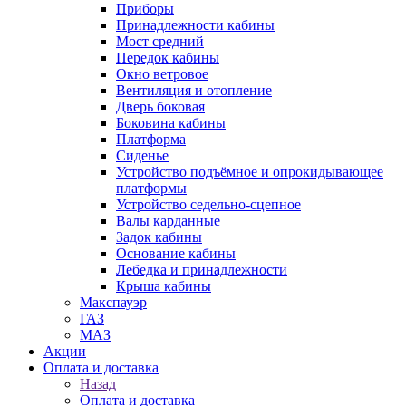
Приборы
Принадлежности кабины
Мост средний
Передок кабины
Окно ветровое
Вентиляция и отопление
Дверь боковая
Боковина кабины
Платформа
Сиденье
Устройство подъёмное и опрокидывающее
платформы
Устройство седельно-сцепное
Валы карданные
Задок кабины
Основание кабины
Лебедка и принадлежности
Крыша кабины
Макспауэр
ГАЗ
МАЗ
Акции
Оплата и доставка
Назад
Оплата и доставка