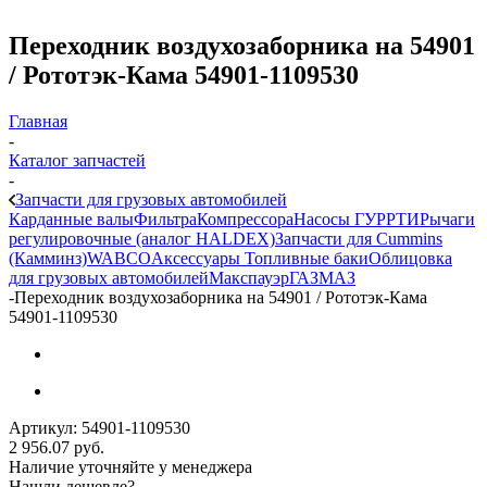
Переходник воздухозаборника на 54901
/ Рототэк-Кама 54901-1109530
Главная
-
Каталог запчастей
-
Запчасти для грузовых автомобилей
Карданные валы
Фильтра
Компрессора
Насосы ГУР
РТИ
Рычаги
регулировочные (аналог HALDEX)
Запчасти для Cummins
(Камминз)
WABCO
Аксессуары
Топливные баки
Облицовка
для грузовых автомобилей
Макспауэр
ГАЗ
МАЗ
-
Переходник воздухозаборника на 54901 / Рототэк-Кама
54901-1109530
Артикул:
54901-1109530
2 956.07
руб.
Наличие уточняйте у менеджера
Нашли дешевле?