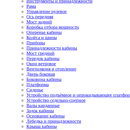
Инструменты и принадлежности
Рама
Управление рулевое
Ось передняя
Мост задний
Коробка отбора мощности
Оперенье кабины
Колёса и шины
Приборы
Принадлежности кабины
Мост средний
Передок кабины
Окно ветровое
Вентиляция и отопление
Дверь боковая
Боковина кабины
Платформа
Сиденье
Устройство подъёмное и опрокидывающее платфо
Устройство седельно-сцепное
Валы карданные
Задок кабины
Основание кабины
Лебедка и принадлежности
Крыша кабины