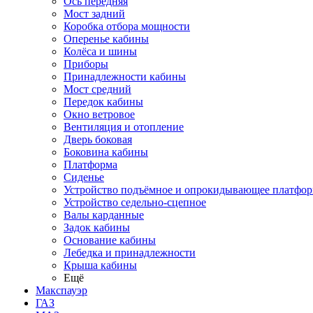
Ось передняя
Мост задний
Коробка отбора мощности
Оперенье кабины
Колёса и шины
Приборы
Принадлежности кабины
Мост средний
Передок кабины
Окно ветровое
Вентиляция и отопление
Дверь боковая
Боковина кабины
Платформа
Сиденье
Устройство подъёмное и опрокидывающее платфо
Устройство седельно-сцепное
Валы карданные
Задок кабины
Основание кабины
Лебедка и принадлежности
Крыша кабины
Ещё
Макспауэр
ГАЗ