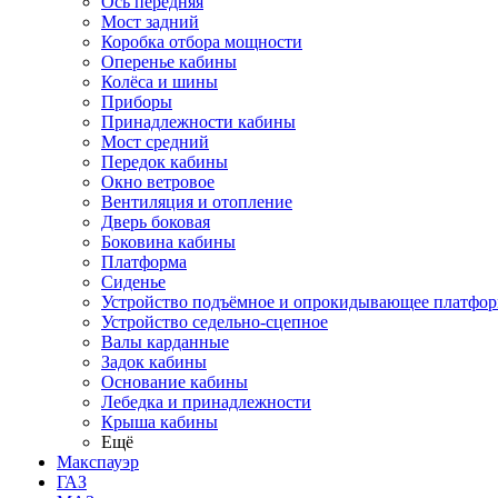
Ось передняя
Мост задний
Коробка отбора мощности
Оперенье кабины
Колёса и шины
Приборы
Принадлежности кабины
Мост средний
Передок кабины
Окно ветровое
Вентиляция и отопление
Дверь боковая
Боковина кабины
Платформа
Сиденье
Устройство подъёмное и опрокидывающее платфо
Устройство седельно-сцепное
Валы карданные
Задок кабины
Основание кабины
Лебедка и принадлежности
Крыша кабины
Ещё
Макспауэр
ГАЗ