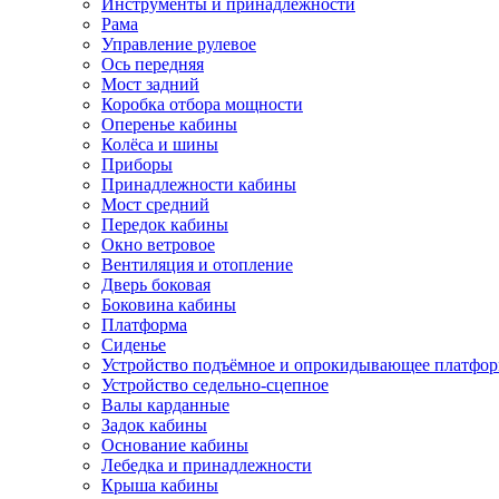
Инструменты и принадлежности
Рама
Управление рулевое
Ось передняя
Мост задний
Коробка отбора мощности
Оперенье кабины
Колёса и шины
Приборы
Принадлежности кабины
Мост средний
Передок кабины
Окно ветровое
Вентиляция и отопление
Дверь боковая
Боковина кабины
Платформа
Сиденье
Устройство подъёмное и опрокидывающее платфо
Устройство седельно-сцепное
Валы карданные
Задок кабины
Основание кабины
Лебедка и принадлежности
Крыша кабины