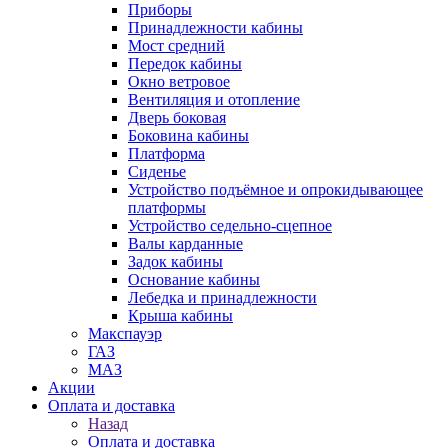
Приборы
Принадлежности кабины
Мост средний
Передок кабины
Окно ветровое
Вентиляция и отопление
Дверь боковая
Боковина кабины
Платформа
Сиденье
Устройство подъёмное и опрокидывающее
платформы
Устройство седельно-сцепное
Валы карданные
Задок кабины
Основание кабины
Лебедка и принадлежности
Крыша кабины
Макспауэр
ГАЗ
МАЗ
Акции
Оплата и доставка
Назад
Оплата и доставка