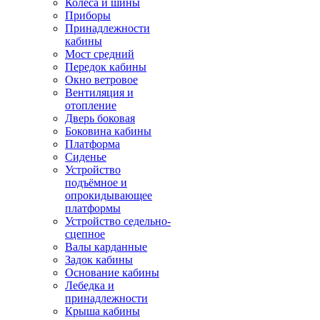
Колёса и шины
Приборы
Принадлежности
кабины
Мост средний
Передок кабины
Окно ветровое
Вентиляция и
отопление
Дверь боковая
Боковина кабины
Платформа
Сиденье
Устройство
подъёмное и
опрокидывающее
платформы
Устройство седельно-
сцепное
Валы карданные
Задок кабины
Основание кабины
Лебедка и
принадлежности
Крыша кабины