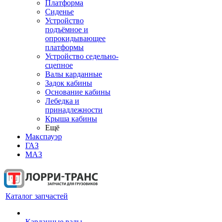
Платформа
Сиденье
Устройство
подъёмное и
опрокидывающее
платформы
Устройство седельно-
сцепное
Валы карданные
Задок кабины
Основание кабины
Лебедка и
принадлежности
Крыша кабины
Ещё
Макспауэр
ГАЗ
МАЗ
Каталог запчастей
Карданные валы