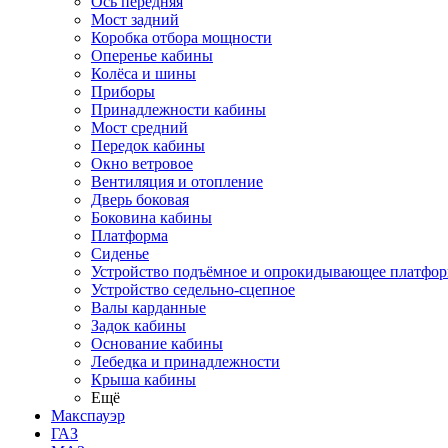
Ось передняя
Мост задний
Коробка отбора мощности
Оперенье кабины
Колёса и шины
Приборы
Принадлежности кабины
Мост средний
Передок кабины
Окно ветровое
Вентиляция и отопление
Дверь боковая
Боковина кабины
Платформа
Сиденье
Устройство подъёмное и опрокидывающее платфо
Устройство седельно-сцепное
Валы карданные
Задок кабины
Основание кабины
Лебедка и принадлежности
Крыша кабины
Ещё
Макспауэр
ГАЗ