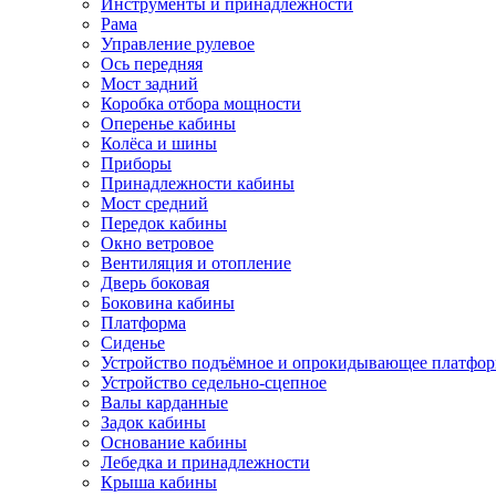
Инструменты и принадлежности
Рама
Управление рулевое
Ось передняя
Мост задний
Коробка отбора мощности
Оперенье кабины
Колёса и шины
Приборы
Принадлежности кабины
Мост средний
Передок кабины
Окно ветровое
Вентиляция и отопление
Дверь боковая
Боковина кабины
Платформа
Сиденье
Устройство подъёмное и опрокидывающее платфо
Устройство седельно-сцепное
Валы карданные
Задок кабины
Основание кабины
Лебедка и принадлежности
Крыша кабины