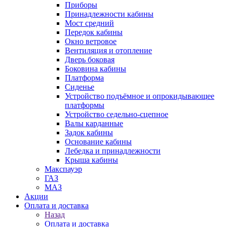
Приборы
Принадлежности кабины
Мост средний
Передок кабины
Окно ветровое
Вентиляция и отопление
Дверь боковая
Боковина кабины
Платформа
Сиденье
Устройство подъёмное и опрокидывающее
платформы
Устройство седельно-сцепное
Валы карданные
Задок кабины
Основание кабины
Лебедка и принадлежности
Крыша кабины
Макспауэр
ГАЗ
МАЗ
Акции
Оплата и доставка
Назад
Оплата и доставка