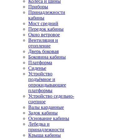
Колёса и шины
Приборы
Принадлежности
кабины
Мост средний
Передок кабины
Окно ветровое
Вентиляция и
отопление
Дверь боковая
Боковина кабины
Платформа
Сиденье
Устройство
подъёмное и
опрокидывающее
платформы
Устройство седельно-
сцепное
Валы карданные
Задок кабины
Основание кабины
Лебедка и
принадлежности
Крыша кабины