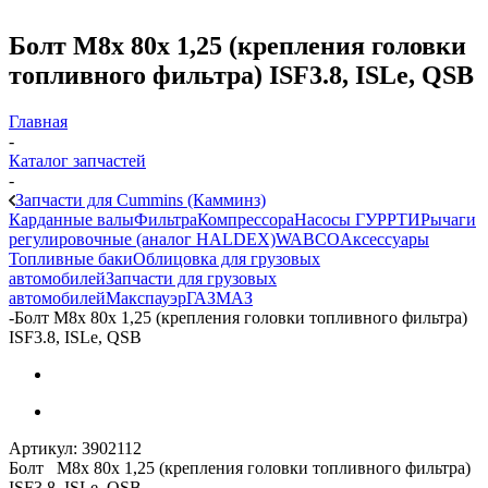
Болт М8х 80х 1,25 (крепления головки
топливного фильтра) ISF3.8, ISLe, QSB
Главная
-
Каталог запчастей
-
Запчасти для Cummins (Камминз)
Карданные валы
Фильтра
Компрессора
Насосы ГУР
РТИ
Рычаги
регулировочные (аналог HALDEX)
WABCO
Аксессуары
Топливные баки
Облицовка для грузовых
автомобилей
Запчасти для грузовых
автомобилей
Макспауэр
ГАЗ
МАЗ
-
Болт М8х 80х 1,25 (крепления головки топливного фильтра)
ISF3.8, ISLe, QSB
Артикул:
3902112
Болт М8х 80х 1,25 (крепления головки топливного фильтра)
ISF3.8, ISLe, QSB