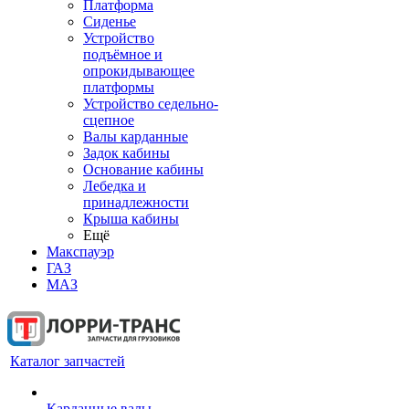
Платформа
Сиденье
Устройство
подъёмное и
опрокидывающее
платформы
Устройство седельно-
сцепное
Валы карданные
Задок кабины
Основание кабины
Лебедка и
принадлежности
Крыша кабины
Ещё
Макспауэр
ГАЗ
МАЗ
Каталог запчастей
Карданные валы